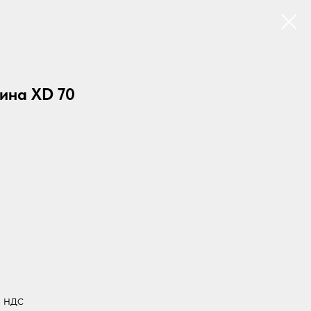
ина XD 70
 ндс