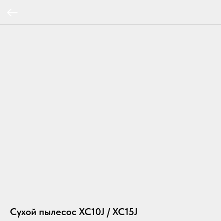
Сухой пылесос XC10J / XC15J