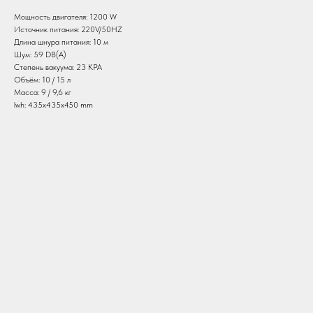
Мощность двигателя: 1200 W
Источник питания: 220V/50HZ
Длина шнура питания: 10 м
Шум: 59 DB(A)
Степень вакуума: 23 KPA
Объём: 10 / 15 л
Масса: 9 / 9,6 кг
lwh: 435x435x450 mm