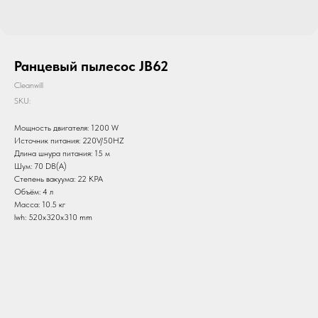
Ранцевый пылесос JB62
Cleanwill
SKU:
Мощность двигателя: 1200 W
Источник питания: 220V/50HZ
Длина шнура питания: 15 м
Шум: 70 DB(A)
Степень вакуума: 22 KPA
Объём: 4 л
Масса: 10.5 кг
lwh: 520x320x310 mm