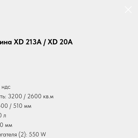
на XD 213A / XD 20A
 ндс
ть: 3200 / 2600 кв.м
00 / 510 мм
0 л
10 мм
гателя (2): 550 W