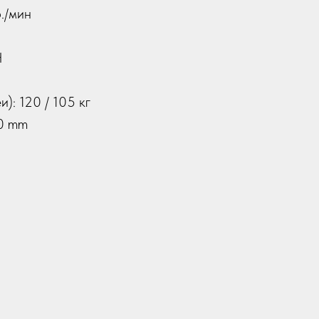
./мин
H
): 120 / 105 кг
20 mm