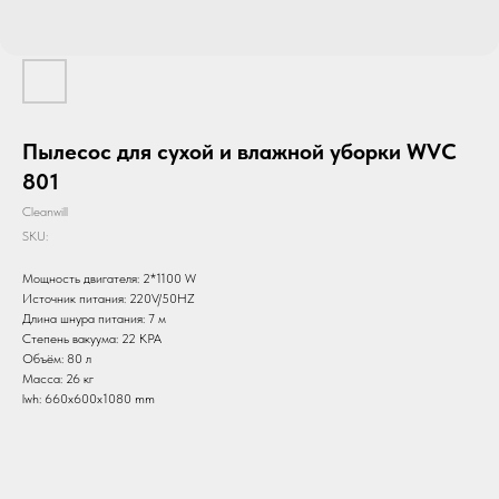
Пылесос для сухой и влажной уборки WVC
801
Cleanwill
SKU:
Мощность двигателя: 2*1100 W
Источник питания: 220V/50HZ
Длина шнура питания: 7 м
Степень вакуума: 22 KPA
Объём: 80 л
Масса: 26 кг
lwh: 660x600x1080 mm